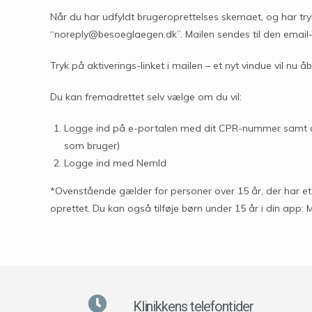
Når du har udfyldt brugeroprettelses skemaet, og har try
“noreply@besoeglaegen.dk”. Mailen sendes til den email
Tryk på aktiverings-linket i mailen – et nyt vindue vil nu åb
Du kan fremadrettet selv vælge om du vil:
Logge ind på e-portalen med dit CPR-nummer samt di
som bruger)
Logge ind med NemId
*Ovenstående gælder for personer over 15 år, der har et N
oprettet. Du kan også tilføje børn under 15 år i din app:
Klinikkens telefontider